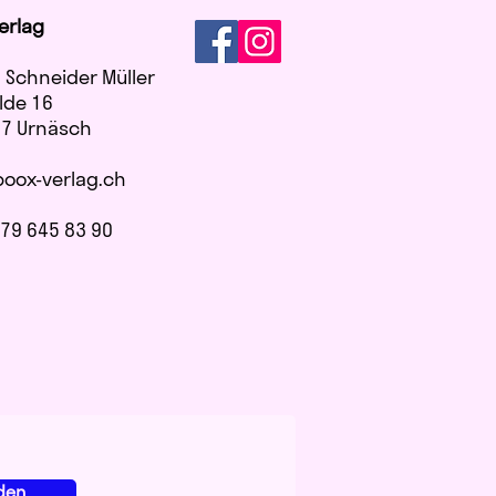
erlag
 Schneider Müller
lde 16
7 Urnäsch
oox-verlag.ch
)79 645 83 90
den