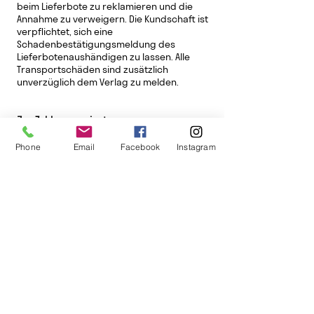
beim Lieferbote zu reklamieren und die
Annahme zu verweigern. Die Kundschaft ist
verpflichtet, sich eine
Schadenbestätigungsmeldung des
Lieferbotenaushändigen zu lassen. Alle
Transportschäden sind zusätzlich
unverzüglich dem Verlag zu melden.
7. Zahlungsvarianten
7.1. Zahlungen müssen in Schweizer
Franken geleistet werden.
Phone
Email
Facebook
Instagram
7.2. Der Kunde kann sofort elektronisch mit
der Karte seiner Bankverbindung bezahlen.
Zahlung per Vorauskasse oder auf
Rechnung wird vom Verlag nicht
angeboten.
7.3 Bei Kauf auf Rechnung (Ausnahme,
schriftlich vereinbart) muss der Kunde
seinen Wohnsitz resp. Sitz in der Schweiz
oder im Fürstentum Liechtenstein haben.
7.4 Rechnungen sind zahlbar innert 10