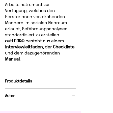
Arbeitsinstrument zur
Verfügung, welches den
BeraterInnen von drohenden
Männern im sozialen Nahraum
erlaubt, Gefährdungsanalysen
standardisiert zu erstellen.
outLOOK©
besteht aus einem
Interviewleitfaden,
der
Checkliste
und dem dazugehörenden
Manual
.
Produktdetails
Format
PDF
Autor
Kopierschutz
Ja
Marcel Müller
ist seit zwanzig Jahren in der
Sozialarbeit tätig. Seit über zehn Jahren